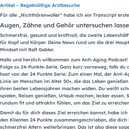
Artikel – Regelmäßige Arztbesuche
Für alle „Nichthörenwoller“ habe ich ein Transcript erstel
Augen, Zähne und Gehör untersuchen lassen
Schmerzfrei, gesund und kraftvoll, die zweite Lebenshäl
für Kopf und Körper. Deine News rund um die drei Hau
Mindset mit Ralf Gabler.
Hallo und herzlich willkommen zum Anti-Aging Podcast! 
Folge zu 24-Punkte-Serie. Ganz kurz vorneweg, falls du 
hast von der 24 Punkte Serie: Zum einen Mal, der Anti-Ag
Linie an Menschen im Alter 50+, die das Leben genießen 
ihren besten Lebensjahren machen wollen. Du weißt scho
spielen, Reisen genießen, Urlaub machen, lecker essen,
rundum fit und attraktiv fühlen, um das Ziel zu erreichen
Damit du für dich dieses Ziel erreichen kannst, habe ich
den Klienten 24 Punkte zusammengeschrieben, die dich 
schmerzfrei Altern weiterbringen. Das ist also diese sog