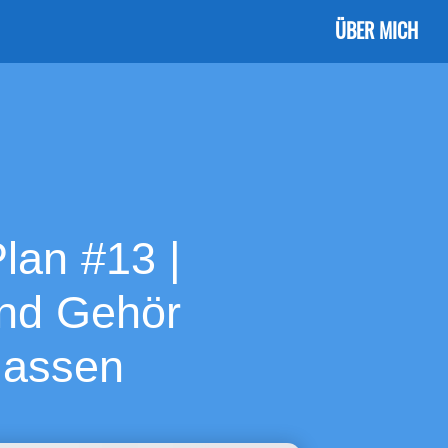
ÜBER MICH
lan #13 |
nd Gehör
lassen