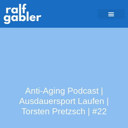
Anti-Aging Podcast |
Ausdauersport Laufen |
Torsten Pretzsch | #22