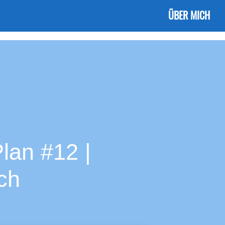
ÜBER MICH
lan #12 |
ch